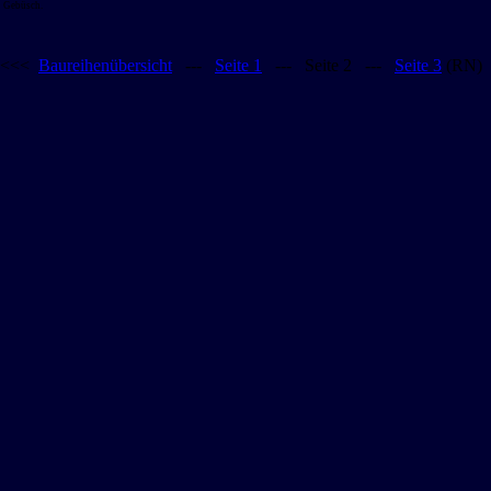
Gebüsch.
<<<
Baureihenübersicht
---
Seite 1
--- Seite 2 ---
Seite 3
(RN)