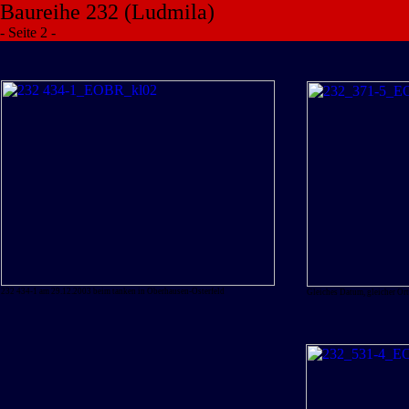
Baureihe 232 (Ludmila)
- Seite 2 -
232 434-1 am 29.12.2003 beim tanken in Oberhausen-Osterfeld
Gleiches Datum, gleicher Ort